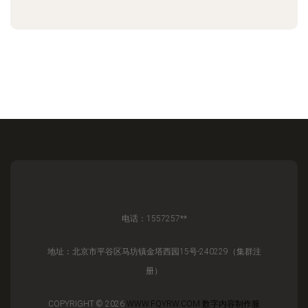
电话：1557257**
地址：北京市平谷区马坊镇金塔西园15号-240229（集群注
册）
COPYRIGHT © 2026
WWW.FQYRW.COM
数字内容制作服