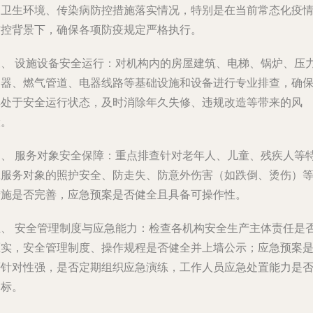
的卫生环境、传染病防控措施落实情况，特别是在当前常态化疫
防控背景下，确保各项防疫规定严格执行。
三、
设施设备安全运行
：对机构内的房屋建筑、电梯、锅炉、压
容器、燃气管道、电器线路等基础设施和设备进行专业排查，确
其处于安全运行状态，及时消除年久失修、违规改造等带来的风
险。
四、
服务对象安全保障
：重点排查针对老年人、儿童、残疾人等
殊服务对象的照护安全、防走失、防意外伤害（如跌倒、烫伤）
措施是否完善，应急预案是否健全且具备可操作性。
五、
安全管理制度与应急能力
：检查各机构安全生产主体责任是
压实，安全管理制度、操作规程是否健全并上墙公示；应急预案
否针对性强，是否定期组织应急演练，工作人员应急处置能力是
达标。