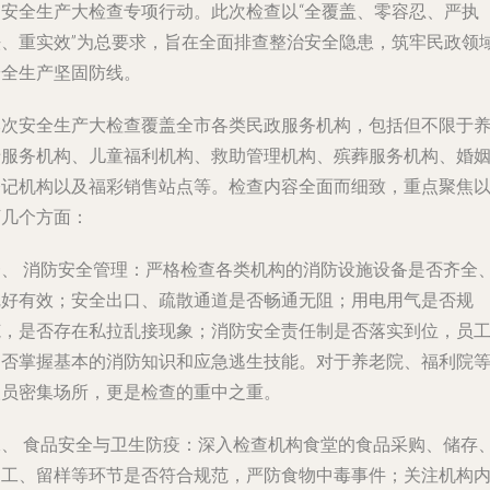
的安全生产大检查专项行动。此次检查以“全覆盖、零容忍、严执
法、重实效”为总要求，旨在全面排查整治安全隐患，筑牢民政领
安全生产坚固防线。
本次安全生产大检查覆盖全市各类民政服务机构，包括但不限于
老服务机构、儿童福利机构、救助管理机构、殡葬服务机构、婚
登记机构以及福彩销售站点等。检查内容全面而细致，重点聚焦
下几个方面：
一、
消防安全管理
：严格检查各类机构的消防设施设备是否齐全
完好有效；安全出口、疏散通道是否畅通无阻；用电用气是否规
范，是否存在私拉乱接现象；消防安全责任制是否落实到位，员
是否掌握基本的消防知识和应急逃生技能。对于养老院、福利院
人员密集场所，更是检查的重中之重。
二、
食品安全与卫生防疫
：深入检查机构食堂的食品采购、储存
加工、留样等环节是否符合规范，严防食物中毒事件；关注机构