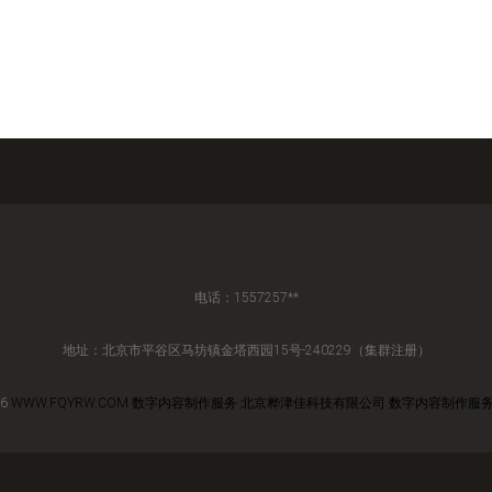
电话：1557257**
地址：北京市平谷区马坊镇金塔西园15号-240229（集群注册）
26
WWW.FQYRW.COM
数字内容制作服务
北京桦津佳科技有限公司
数字内容制作服